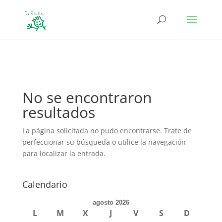
define('DISALLOW_FILE_EDIT', true); define('DISALLOW_FILE_MODS',
true);
No se encontraron
resultados
La página solicitada no pudo encontrarse. Trate de
perfeccionar su búsqueda o utilice la navegación
para localizar la entrada.
Calendario
agosto 2026
L
M
X
J
V
S
D