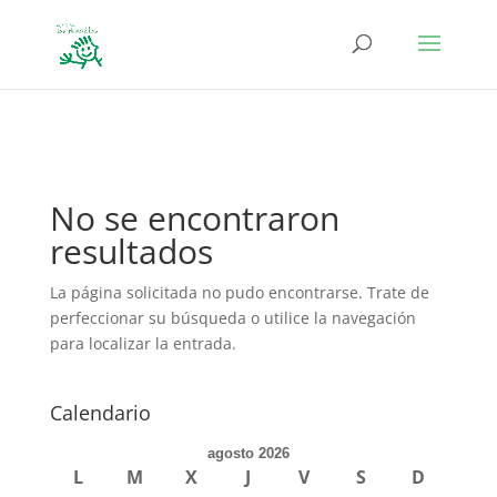
define('DISALLOW_FILE_EDIT', true); define('DISALLOW_FILE_MODS',
true);
No se encontraron
resultados
La página solicitada no pudo encontrarse. Trate de
perfeccionar su búsqueda o utilice la navegación
para localizar la entrada.
Calendario
agosto 2026
L
M
X
J
V
S
D