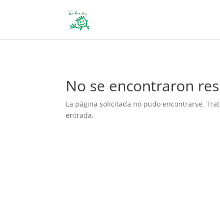
define('DISALLOW_FILE_EDIT', true); define('DISALLOW_FILE_MODS', 
No se encontraron res
La página solicitada no pudo encontrarse. Trat
entrada.