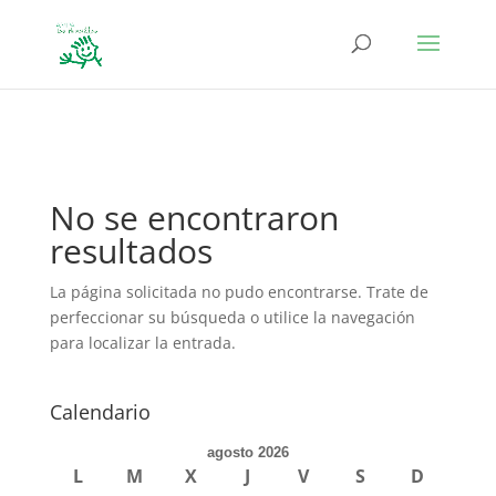
define('DISALLOW_FILE_EDIT', true); define('DISALLOW_FILE_MODS',
true);
No se encontraron
resultados
La página solicitada no pudo encontrarse. Trate de
perfeccionar su búsqueda o utilice la navegación
para localizar la entrada.
Calendario
agosto 2026
L
M
X
J
V
S
D