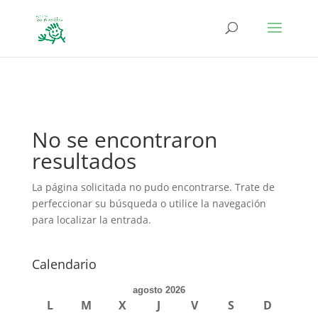
define('DISALLOW_FILE_EDIT', true); define('DISALLOW_FILE_MODS',
true);
No se encontraron
resultados
La página solicitada no pudo encontrarse. Trate de
perfeccionar su búsqueda o utilice la navegación
para localizar la entrada.
Calendario
agosto 2026
L
M
X
J
V
S
D