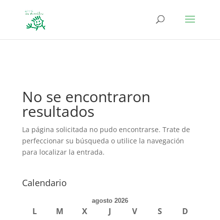
define('DISALLOW_FILE_EDIT', true); define('DISALLOW_FILE_MODS',
true);
No se encontraron
resultados
La página solicitada no pudo encontrarse. Trate de
perfeccionar su búsqueda o utilice la navegación
para localizar la entrada.
Calendario
agosto 2026
L
M
X
J
V
S
D