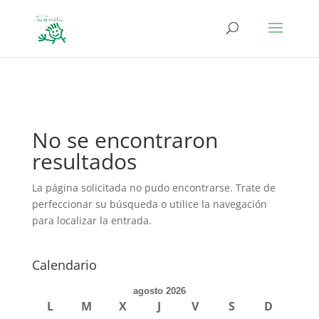
define('DISALLOW_FILE_EDIT', true); define('DISALLOW_FILE_MODS',
true);
No se encontraron
resultados
La página solicitada no pudo encontrarse. Trate de
perfeccionar su búsqueda o utilice la navegación
para localizar la entrada.
Calendario
agosto 2026
L
M
X
J
V
S
D