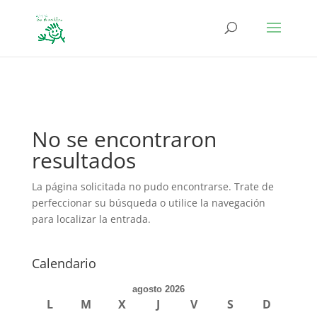
define('DISALLOW_FILE_EDIT', true); define('DISALLOW_FILE_MODS',
true);
No se encontraron
resultados
La página solicitada no pudo encontrarse. Trate de
perfeccionar su búsqueda o utilice la navegación
para localizar la entrada.
Calendario
agosto 2026
L
M
X
J
V
S
D