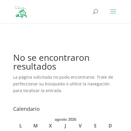
define('DISALLOW_FILE_EDIT', true); define('DISALLOW_FILE_MODS',
true);
No se encontraron
resultados
La página solicitada no pudo encontrarse. Trate de
perfeccionar su búsqueda o utilice la navegación
para localizar la entrada.
Calendario
agosto 2026
L
M
X
J
V
S
D