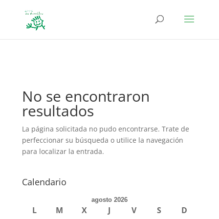
define('DISALLOW_FILE_EDIT', true); define('DISALLOW_FILE_MODS',
true);
No se encontraron
resultados
La página solicitada no pudo encontrarse. Trate de
perfeccionar su búsqueda o utilice la navegación
para localizar la entrada.
Calendario
agosto 2026
L
M
X
J
V
S
D