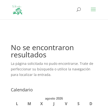
define('DISALLOW_FILE_EDIT', true); define('DISALLOW_FILE_MODS',
true);
No se encontraron
resultados
La página solicitada no pudo encontrarse. Trate de
perfeccionar su búsqueda o utilice la navegación
para localizar la entrada.
Calendario
agosto 2026
L
M
X
J
V
S
D