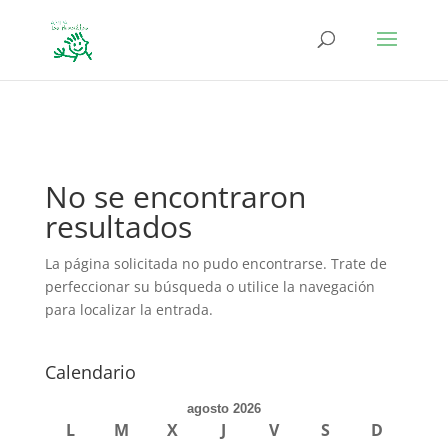
define('DISALLOW_FILE_EDIT', true); define('DISALLOW_FILE_MODS',
true);
No se encontraron
resultados
La página solicitada no pudo encontrarse. Trate de
perfeccionar su búsqueda o utilice la navegación
para localizar la entrada.
Calendario
agosto 2026
L
M
X
J
V
S
D