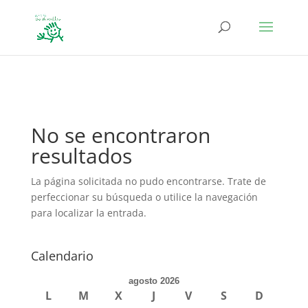
define('DISALLOW_FILE_EDIT', true); define('DISALLOW_FILE_MODS',
true);
No se encontraron
resultados
La página solicitada no pudo encontrarse. Trate de
perfeccionar su búsqueda o utilice la navegación
para localizar la entrada.
Calendario
agosto 2026
L
M
X
J
V
S
D