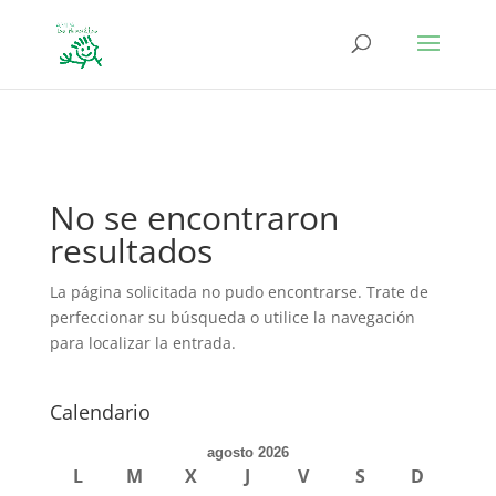
define('DISALLOW_FILE_EDIT', true); define('DISALLOW_FILE_MODS',
true);
No se encontraron
resultados
La página solicitada no pudo encontrarse. Trate de
perfeccionar su búsqueda o utilice la navegación
para localizar la entrada.
Calendario
agosto 2026
L
M
X
J
V
S
D