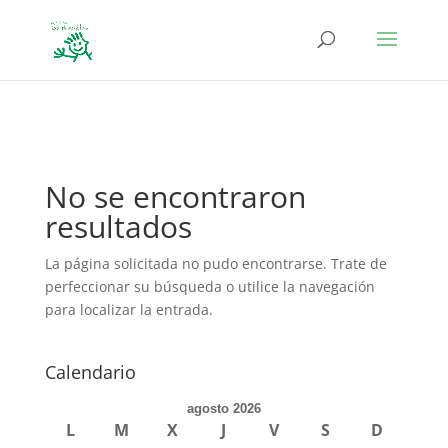
define('DISALLOW_FILE_EDIT', true); define('DISALLOW_FILE_MODS',
true);
No se encontraron
resultados
La página solicitada no pudo encontrarse. Trate de
perfeccionar su búsqueda o utilice la navegación
para localizar la entrada.
Calendario
agosto 2026
L
M
X
J
V
S
D