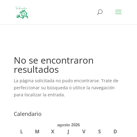
define('DISALLOW_FILE_EDIT', true); define('DISALLOW_FILE_MODS',
true);
No se encontraron
resultados
La página solicitada no pudo encontrarse. Trate de
perfeccionar su búsqueda o utilice la navegación
para localizar la entrada.
Calendario
agosto 2026
L
M
X
J
V
S
D