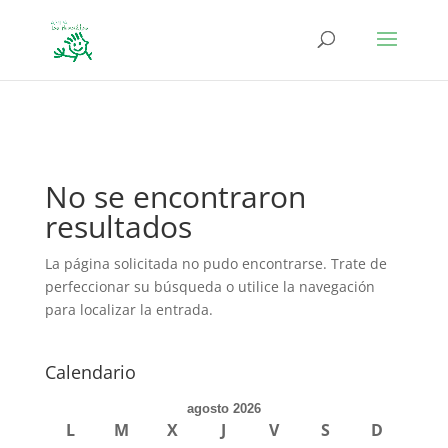
define('DISALLOW_FILE_EDIT', true); define('DISALLOW_FILE_MODS',
true);
No se encontraron
resultados
La página solicitada no pudo encontrarse. Trate de
perfeccionar su búsqueda o utilice la navegación
para localizar la entrada.
Calendario
agosto 2026
L
M
X
J
V
S
D