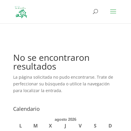
define('DISALLOW_FILE_EDIT', true); define('DISALLOW_FILE_MODS',
true);
No se encontraron
resultados
La página solicitada no pudo encontrarse. Trate de
perfeccionar su búsqueda o utilice la navegación
para localizar la entrada.
Calendario
agosto 2026
L
M
X
J
V
S
D