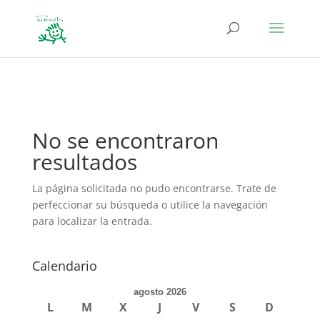
define('DISALLOW_FILE_EDIT', true); define('DISALLOW_FILE_MODS',
true);
No se encontraron
resultados
La página solicitada no pudo encontrarse. Trate de
perfeccionar su búsqueda o utilice la navegación
para localizar la entrada.
Calendario
agosto 2026
L
M
X
J
V
S
D