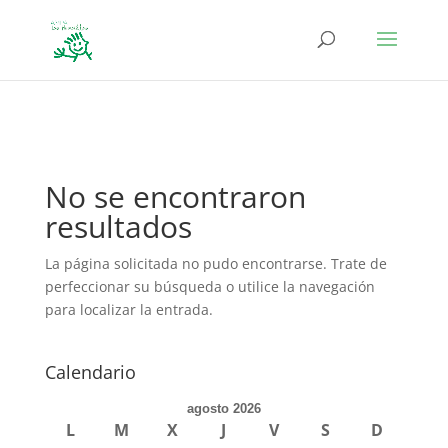
define('DISALLOW_FILE_EDIT', true); define('DISALLOW_FILE_MODS',
true);
No se encontraron
resultados
La página solicitada no pudo encontrarse. Trate de
perfeccionar su búsqueda o utilice la navegación
para localizar la entrada.
Calendario
agosto 2026
L
M
X
J
V
S
D