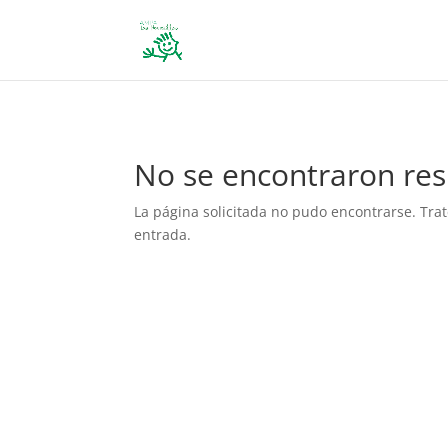
define('DISALLOW_FILE_EDIT', true); define('DISALLOW_FILE_MODS', 
No se encontraron res
La página solicitada no pudo encontrarse. Trat
entrada.