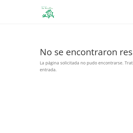
define('DISALLOW_FILE_EDIT', true); define('DISALLOW_FILE_MODS', 
No se encontraron res
La página solicitada no pudo encontrarse. Trat
entrada.