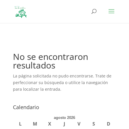
define('DISALLOW_FILE_EDIT', true); define('DISALLOW_FILE_MODS',
true);
No se encontraron
resultados
La página solicitada no pudo encontrarse. Trate de
perfeccionar su búsqueda o utilice la navegación
para localizar la entrada.
Calendario
agosto 2026
L
M
X
J
V
S
D