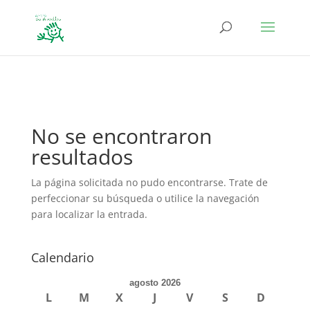
define('DISALLOW_FILE_EDIT', true); define('DISALLOW_FILE_MODS',
true);
No se encontraron
resultados
La página solicitada no pudo encontrarse. Trate de
perfeccionar su búsqueda o utilice la navegación
para localizar la entrada.
Calendario
agosto 2026
L
M
X
J
V
S
D