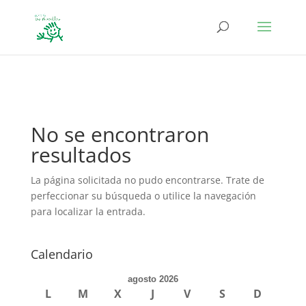
define('DISALLOW_FILE_EDIT', true); define('DISALLOW_FILE_MODS',
true);
No se encontraron
resultados
La página solicitada no pudo encontrarse. Trate de
perfeccionar su búsqueda o utilice la navegación
para localizar la entrada.
Calendario
agosto 2026
L
M
X
J
V
S
D