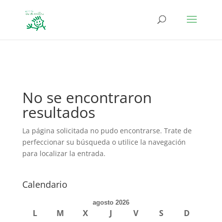
define('DISALLOW_FILE_EDIT', true); define('DISALLOW_FILE_MODS',
true);
No se encontraron
resultados
La página solicitada no pudo encontrarse. Trate de
perfeccionar su búsqueda o utilice la navegación
para localizar la entrada.
Calendario
agosto 2026
L
M
X
J
V
S
D