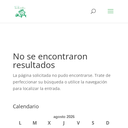
define('DISALLOW_FILE_EDIT', true); define('DISALLOW_FILE_MODS',
true);
No se encontraron
resultados
La página solicitada no pudo encontrarse. Trate de
perfeccionar su búsqueda o utilice la navegación
para localizar la entrada.
Calendario
agosto 2026
L
M
X
J
V
S
D