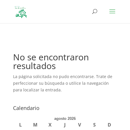
define('DISALLOW_FILE_EDIT', true); define('DISALLOW_FILE_MODS',
true);
No se encontraron
resultados
La página solicitada no pudo encontrarse. Trate de
perfeccionar su búsqueda o utilice la navegación
para localizar la entrada.
Calendario
agosto 2026
L
M
X
J
V
S
D