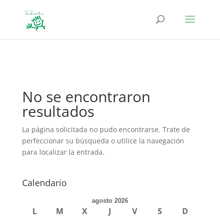
define('DISALLOW_FILE_EDIT', true); define('DISALLOW_FILE_MODS',
true);
No se encontraron
resultados
La página solicitada no pudo encontrarse. Trate de
perfeccionar su búsqueda o utilice la navegación
para localizar la entrada.
Calendario
agosto 2026
L
M
X
J
V
S
D