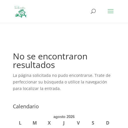
define('DISALLOW_FILE_EDIT', true); define('DISALLOW_FILE_MODS',
true);
No se encontraron
resultados
La página solicitada no pudo encontrarse. Trate de
perfeccionar su búsqueda o utilice la navegación
para localizar la entrada.
Calendario
agosto 2026
L
M
X
J
V
S
D