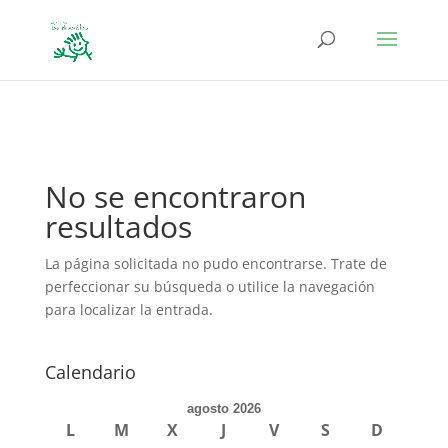
define('DISALLOW_FILE_EDIT', true); define('DISALLOW_FILE_MODS',
true);
No se encontraron
resultados
La página solicitada no pudo encontrarse. Trate de
perfeccionar su búsqueda o utilice la navegación
para localizar la entrada.
Calendario
agosto 2026
L
M
X
J
V
S
D