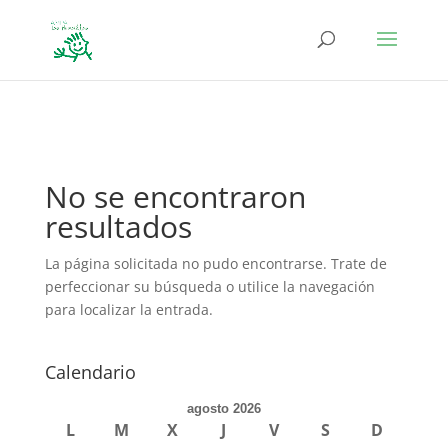
define('DISALLOW_FILE_EDIT', true); define('DISALLOW_FILE_MODS',
true);
No se encontraron
resultados
La página solicitada no pudo encontrarse. Trate de
perfeccionar su búsqueda o utilice la navegación
para localizar la entrada.
Calendario
agosto 2026
L
M
X
J
V
S
D