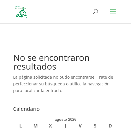
define('DISALLOW_FILE_EDIT', true); define('DISALLOW_FILE_MODS',
true);
No se encontraron
resultados
La página solicitada no pudo encontrarse. Trate de
perfeccionar su búsqueda o utilice la navegación
para localizar la entrada.
Calendario
agosto 2026
L
M
X
J
V
S
D