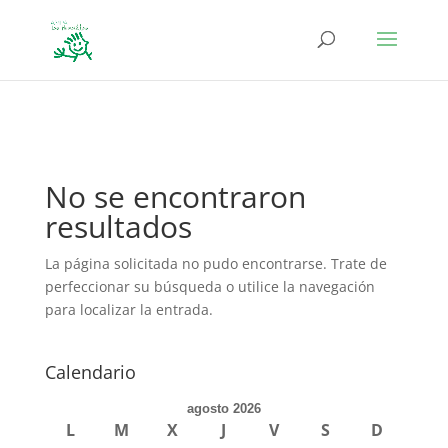
define('DISALLOW_FILE_EDIT', true); define('DISALLOW_FILE_MODS',
true);
No se encontraron
resultados
La página solicitada no pudo encontrarse. Trate de
perfeccionar su búsqueda o utilice la navegación
para localizar la entrada.
Calendario
agosto 2026
L
M
X
J
V
S
D