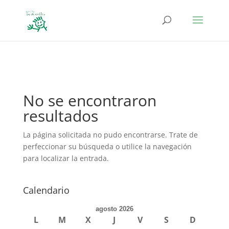
define('DISALLOW_FILE_EDIT', true); define('DISALLOW_FILE_MODS',
true);
No se encontraron
resultados
La página solicitada no pudo encontrarse. Trate de
perfeccionar su búsqueda o utilice la navegación
para localizar la entrada.
Calendario
agosto 2026
L
M
X
J
V
S
D