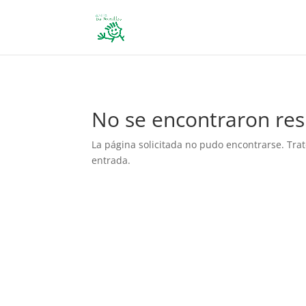
define('DISALLOW_FILE_EDIT', true); define('DISALLOW_FILE_MODS', 
No se encontraron res
La página solicitada no pudo encontrarse. Trat
entrada.