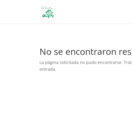
define('DISALLOW_FILE_EDIT', true); define('DISALLOW_FILE_MODS', 
No se encontraron res
La página solicitada no pudo encontrarse. Trat
entrada.