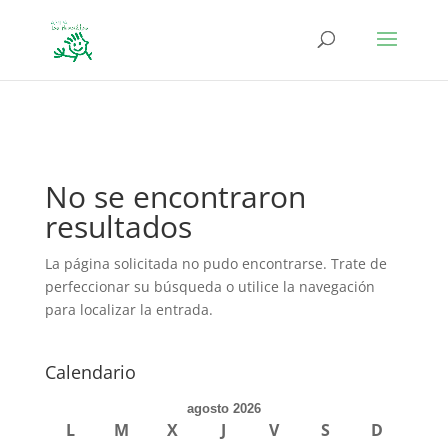
define('DISALLOW_FILE_EDIT', true); define('DISALLOW_FILE_MODS',
true);
No se encontraron
resultados
La página solicitada no pudo encontrarse. Trate de
perfeccionar su búsqueda o utilice la navegación
para localizar la entrada.
Calendario
agosto 2026
L
M
X
J
V
S
D