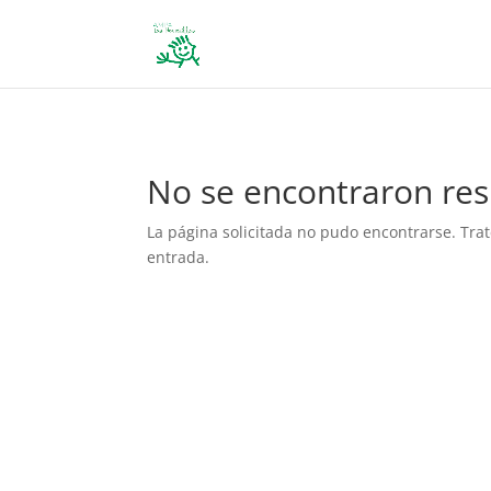
define('DISALLOW_FILE_EDIT', true); define('DISALLOW_FILE_MODS', 
No se encontraron res
La página solicitada no pudo encontrarse. Trat
entrada.