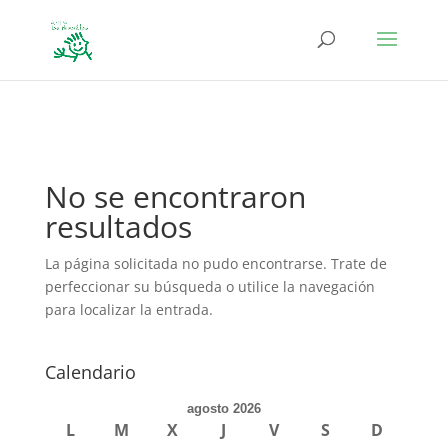
define('DISALLOW_FILE_EDIT', true); define('DISALLOW_FILE_MODS',
true);
No se encontraron
resultados
La página solicitada no pudo encontrarse. Trate de
perfeccionar su búsqueda o utilice la navegación
para localizar la entrada.
Calendario
agosto 2026
L
M
X
J
V
S
D