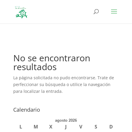
define('DISALLOW_FILE_EDIT', true); define('DISALLOW_FILE_MODS',
true);
No se encontraron
resultados
La página solicitada no pudo encontrarse. Trate de
perfeccionar su búsqueda o utilice la navegación
para localizar la entrada.
Calendario
agosto 2026
L
M
X
J
V
S
D