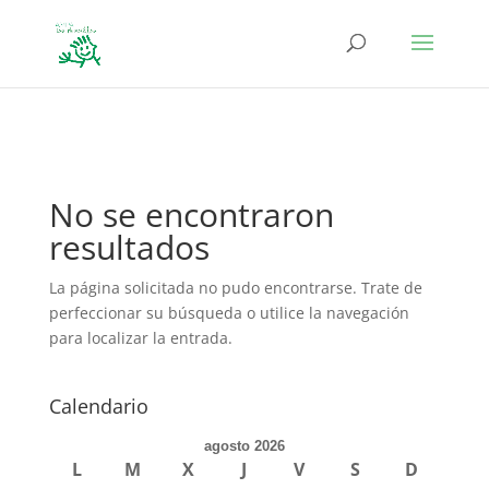
define('DISALLOW_FILE_EDIT', true); define('DISALLOW_FILE_MODS',
true);
No se encontraron
resultados
La página solicitada no pudo encontrarse. Trate de
perfeccionar su búsqueda o utilice la navegación
para localizar la entrada.
Calendario
agosto 2026
L
M
X
J
V
S
D