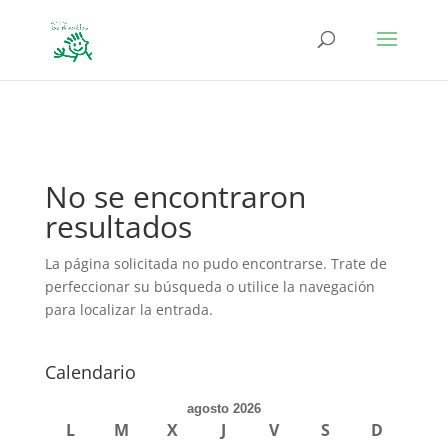
define('DISALLOW_FILE_EDIT', true); define('DISALLOW_FILE_MODS',
true);
No se encontraron
resultados
La página solicitada no pudo encontrarse. Trate de
perfeccionar su búsqueda o utilice la navegación
para localizar la entrada.
Calendario
agosto 2026
L
M
X
J
V
S
D