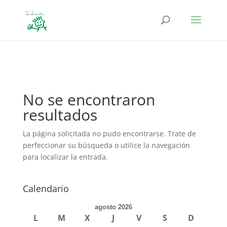
define('DISALLOW_FILE_EDIT', true); define('DISALLOW_FILE_MODS',
true);
No se encontraron
resultados
La página solicitada no pudo encontrarse. Trate de
perfeccionar su búsqueda o utilice la navegación
para localizar la entrada.
Calendario
agosto 2026
L
M
X
J
V
S
D