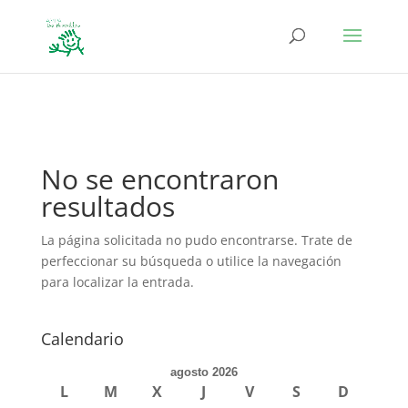
define('DISALLOW_FILE_EDIT', true); define('DISALLOW_FILE_MODS',
true);
No se encontraron
resultados
La página solicitada no pudo encontrarse. Trate de
perfeccionar su búsqueda o utilice la navegación
para localizar la entrada.
Calendario
agosto 2026
L
M
X
J
V
S
D