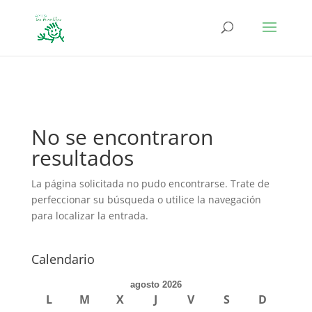
define('DISALLOW_FILE_EDIT', true); define('DISALLOW_FILE_MODS',
true);
No se encontraron
resultados
La página solicitada no pudo encontrarse. Trate de
perfeccionar su búsqueda o utilice la navegación
para localizar la entrada.
Calendario
agosto 2026
L
M
X
J
V
S
D