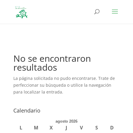
define('DISALLOW_FILE_EDIT', true); define('DISALLOW_FILE_MODS',
true);
No se encontraron
resultados
La página solicitada no pudo encontrarse. Trate de
perfeccionar su búsqueda o utilice la navegación
para localizar la entrada.
Calendario
agosto 2026
L
M
X
J
V
S
D