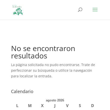
define('DISALLOW_FILE_EDIT', true); define('DISALLOW_FILE_MODS',
true);
No se encontraron
resultados
La página solicitada no pudo encontrarse. Trate de
perfeccionar su búsqueda o utilice la navegación
para localizar la entrada.
Calendario
agosto 2026
L
M
X
J
V
S
D