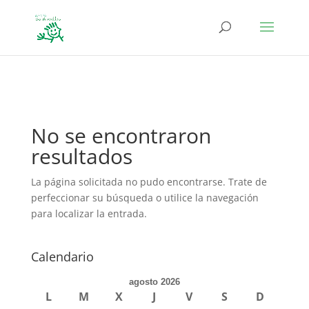
define('DISALLOW_FILE_EDIT', true); define('DISALLOW_FILE_MODS',
true);
No se encontraron
resultados
La página solicitada no pudo encontrarse. Trate de
perfeccionar su búsqueda o utilice la navegación
para localizar la entrada.
Calendario
agosto 2026
L
M
X
J
V
S
D