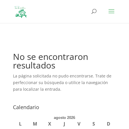
define('DISALLOW_FILE_EDIT', true); define('DISALLOW_FILE_MODS',
true);
No se encontraron
resultados
La página solicitada no pudo encontrarse. Trate de
perfeccionar su búsqueda o utilice la navegación
para localizar la entrada.
Calendario
agosto 2026
L
M
X
J
V
S
D